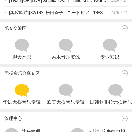
[TR24][OF][LDR] Shania Twain - Little Miss Twain - 2026 (Pop, Country)
2026-7-24
[黑胶唱片][32/192] 松田圣子 - ユートピア - 1983年（LP），WavPack（image+.cue）
2026-7-24
乐友交流区
聊天水巴
索求音乐资源
专业知识
无损音乐分享专区
华语无损音乐专辑
欧美无损音乐专辑
日韩亚非拉无损音乐
管理中心
站务管理
下载链接失效申报