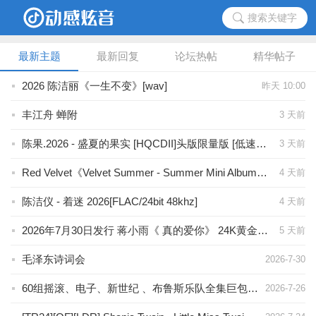
搜索关键字
最新主题
最新回复
论坛热帖
精华帖子
2026 陈洁丽《一生不变》[wav]
昨天 10:00
丰江舟 蝉附
3 天前
陈果.2026 - 盛夏的果实 [HQCDII]头版限量版 [低速抓轨WAV+CUE]整轨
3 天前
Red Velvet《Velvet Summer - Summer Mini Album》2026/FLAC/BD
4 天前
陈洁仪 - 着迷 2026[FLAC/24bit 48khz]
4 天前
2026年7月30日发行 蒋小雨《 真的爱你》 24K黄金母盘 wav分轨
5 天前
毛泽东诗词会
2026-7-30
60组摇滚、电子、新世纪 、布鲁斯乐队全集巨包 1.6TB
2026-7-26