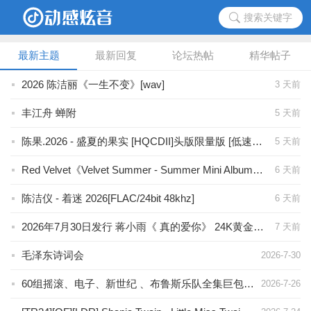
搜索关键字
最新主题
最新回复
论坛热帖
精华帖子
2026 陈洁丽《一生不变》[wav]
3 天前
丰江舟 蝉附
5 天前
陈果.2026 - 盛夏的果实 [HQCDII]头版限量版 [低速抓轨WAV+CUE]整轨
5 天前
Red Velvet《Velvet Summer - Summer Mini Album》2026/FLAC/BD
6 天前
陈洁仪 - 着迷 2026[FLAC/24bit 48khz]
6 天前
2026年7月30日发行 蒋小雨《 真的爱你》 24K黄金母盘 wav分轨
7 天前
毛泽东诗词会
2026-7-30
60组摇滚、电子、新世纪 、布鲁斯乐队全集巨包 1.6TB
2026-7-26