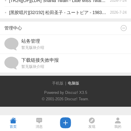
[TR24][OF][LDR] Shania Twain - Little Miss Twain - 2026 (Pop, Country)
2026-7-24
[黑胶唱片][32/192] 松田圣子 - ユートピア - 1983年（LP），WavPack（image+.cue）
2026-7-24
管理中心
站务管理
暂无版块介绍
下载链接失效申报
暂无版块介绍
手机版
|
电脑版
Powered by Discuz!
X3.5
© 2001-2026
Discuz! Team
.
首页
消息
发现
我的