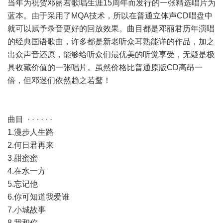
当年为祝贺邓丽君歌唱生涯15周年而发行的一张精选唱片为
蓝本。由于采用了MQA技术，所以在普通立体声CD唱盘中
就可以赋予录音更好的回放效果。曲目都是邓丽君历年演唱
的经典国语歌曲，许多都是新老听众耳熟能详的作品，加之
出众声音还原，能够给听众们最优美的听觉享受，无疑是极
具收藏价值的一张唱片。虽然价格比普通原版CD高昂一
倍，但邓迷们依然趋之若鹜！
曲目 · · · · · ·
1.漫步人生路
2.何日君再来
3.甜蜜蜜
4.在水一方
5.忘记他
6.你可知道我爱谁
7.小城故事
8.我和你